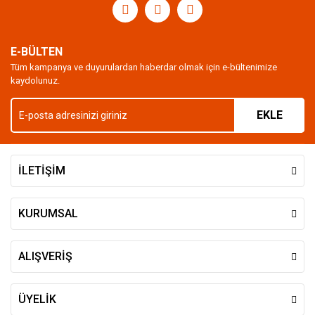
E-BÜLTEN
Tüm kampanya ve duyurulardan haberdar olmak için e-bültenimize
kaydolunuz.
EKLE
İLETİŞİM
KURUMSAL
ALIŞVERİŞ
ÜYELİK