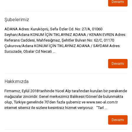
Devamı
Şubelerimiz
ADANA Adres: Kuruköprü, Sefa Özler Cd. No: 27/A, 01060
Seyhan/Adana KONUM İÇİN TIKLAYINIZ ADANA / KENAN EVREN Adres:
Referans Caddesi, Mahfesığmaz, Şehitler Bulvarı No: 62/C, 01170
Çukurova/Adana KONUM İÇİN TIKLAYINIZ ADANA / SAYDAM Adres:
Sucuzade, Obalar Cd Necati ...
Devamı
Hakkımızda
Firmamız, Eylül 2018 tarihinde Yücel Alp tarafından kurulan bir perakende
mağazalar zinciridir. Genel merkezimiz Balıkesir/Gönen'de bulunmakta
olup, Türkiye genelinde 70'den fazla şubemiz ve www.sec-al.com.tr
internet sitemiz ile sizlere kesintisiz hizmet veriyoruz. "Tarl ...
Devamı