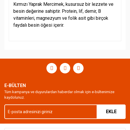
Kırmızı Yaprak Mercimek, kusursuz bir lezzete ve
besin değerine sahiptir. Protein, lif, demir, B
vitaminleri, magnezyum ve folik asit gibi birçok
faydalı besin öğesi içerir.
Bu ürünün fiyat bilgisi, resim, ürün açıklamalarında ve
diğer konularda yetersiz gördüğünüz noktaları öneri
Bu ürüne ilk yorumu siz yapın!
formunu kullanarak tarafımıza iletebilirsiniz.
Görüş ve önerileriniz için teşekkür ederiz.
Yorum Yaz
Ürün resmi kalitesiz, bozuk veya görüntülenemiyor.
Ürün açıklamasında eksik bilgiler bulunuyor.
E-BÜLTEN
Ürün bilgilerinde hatalar bulunuyor.
Tüm kampanya ve duyurulardan haberdar olmak için e-bültenimize
kaydolunuz.
Ürün fiyatı diğer sitelerden daha pahalı.
Bu ürüne benzer farklı alternatifler olmalı.
EKLE