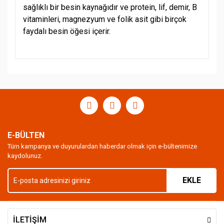
sağlıklı bir besin kaynağıdır ve protein, lif, demir, B
vitaminleri, magnezyum ve folik asit gibi birçok
faydalı besin öğesi içerir.
Bu ürünün fiyat bilgisi, resim, ürün açıklamalarında ve
diğer konularda yetersiz gördüğünüz noktaları öneri
Bu ürüne ilk yorumu siz yapın!
formunu kullanarak tarafımıza iletebilirsiniz.
Görüş ve önerileriniz için teşekkür ederiz.
Yorum Yaz
Ürün resmi kalitesiz, bozuk veya görüntülenemiyor.
Ürün açıklamasında eksik bilgiler bulunuyor.
E-BÜLTEN
Ürün bilgilerinde hatalar bulunuyor.
Tüm kampanya ve duyurulardan haberdar olmak için e-bültenimize
kaydolunuz.
Ürün fiyatı diğer sitelerden daha pahalı.
Bu ürüne benzer farklı alternatifler olmalı.
EKLE
İLETİŞİM