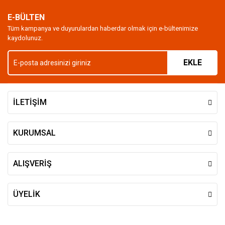
Ürün açıklamasında eksik bilgiler bulunuyor.
E-BÜLTEN
Ürün bilgilerinde hatalar bulunuyor.
Tüm kampanya ve duyurulardan haberdar olmak için e-bültenimize
kaydolunuz.
Ürün fiyatı diğer sitelerden daha pahalı.
Bu ürüne benzer farklı alternatifler olmalı.
EKLE
İLETİŞİM
Gönder
KURUMSAL
ALIŞVERİŞ
ÜYELİK