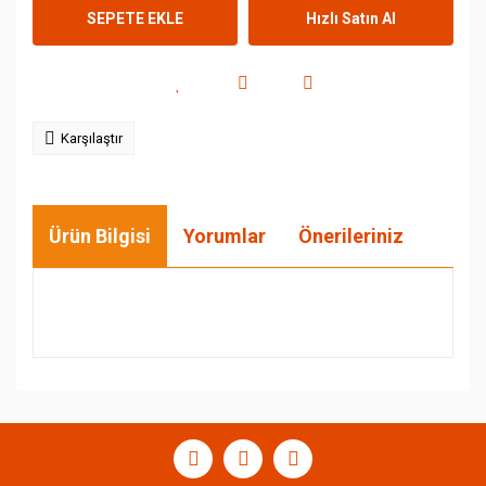
SEPETE EKLE
Hızlı Satın Al
Karşılaştır
Ürün Bilgisi
Yorumlar
Önerileriniz
Bu ürünün fiyat bilgisi, resim, ürün açıklamalarında ve
diğer konularda yetersiz gördüğünüz noktaları öneri
Bu ürüne ilk yorumu siz yapın!
formunu kullanarak tarafımıza iletebilirsiniz.
Görüş ve önerileriniz için teşekkür ederiz.
Yorum Yaz
Ürün resmi kalitesiz, bozuk veya görüntülenemiyor.